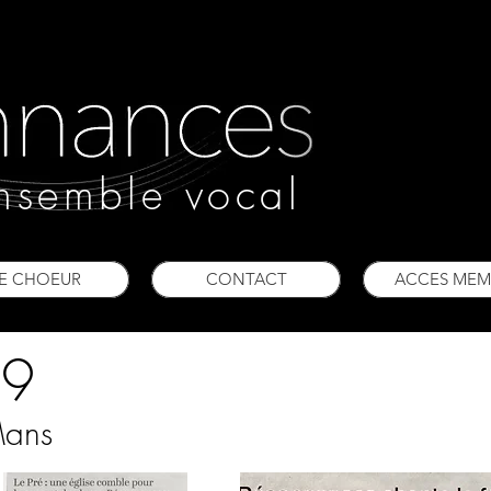
nsemble vocal
E CHOEUR
CONTACT
ACCES MEM
19
Mans