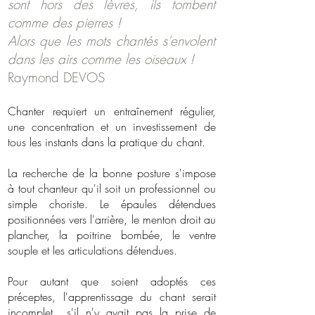
sont hors des lèvres, ils tombent
comme des pierres !
Alors que les mots chantés s'envolent
dans les airs comme les oiseaux !
Raymond DEVOS
Chanter requiert un entraînement régulier,
une concentration et un investissement de
tous les instants dans la pratique du chant.
La recherche de la bonne posture s'impose
à tout chanteur qu'il soit un professionnel ou
simple choriste. Le épaules détendues
positionnées vers l'arrière, le menton droit au
plancher, la poitrine bombée, le ventre
souple et les articulations détendues.
Pour autant que soient adoptés ces
préceptes, l'apprentissage du chant serait
incomplet s'il n'y avait pas la prise de